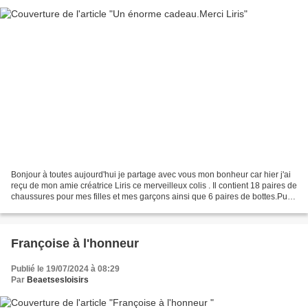
Bonjour à toutes aujourd'hui je partage avec vous mon bonheur car hier j'ai
reçu de mon amie créatrice Liris ce merveilleux colis . Il contient 18 paires de
chaussures pour mes filles et mes garçons ainsi que 6 paires de bottes.Puis
des boutons et des...
Françoise à l'honneur
Publié le 19/07/2024 à 08:29
Par
Beaetsesloisirs