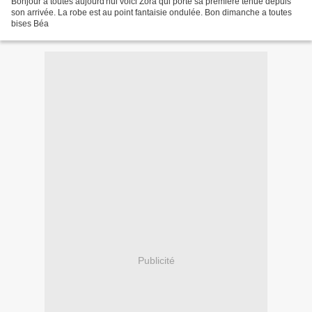
Bonjour à toutes aujourd'hui voici Zora qui porte sa première tenue depuis
son arrivée. La robe est au point fantaisie ondulée. Bon dimanche a toutes
bises Béa
Publicité