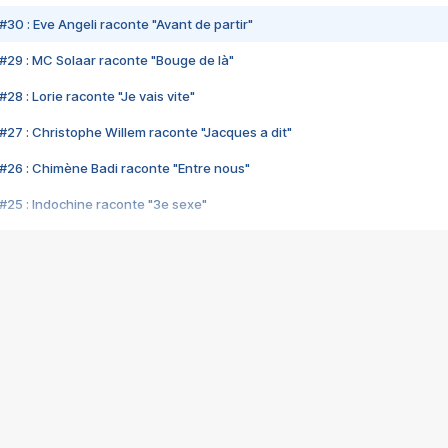
#30 : Eve Angeli raconte "Avant de partir"
#29 : MC Solaar raconte "Bouge de là"
28 : Lorie raconte "Je vais vite"
#27 : Christophe Willem raconte "Jacques a dit"
#26 : Chimène Badi raconte "Entre nous"
#25 : Indochine raconte "3e sexe"
#24 : Zaho raconte "C'est chelou"
#23 : Patrick Bruel raconte "Au café des délices"
#22 : Kyo raconte "Le chemin"
#21 : Nolwenn Leroy raconte "Cassé"
#20 : Patrick Hernandez raconte "Born to be alive"
#19 : Lorie raconte "Près de moi"