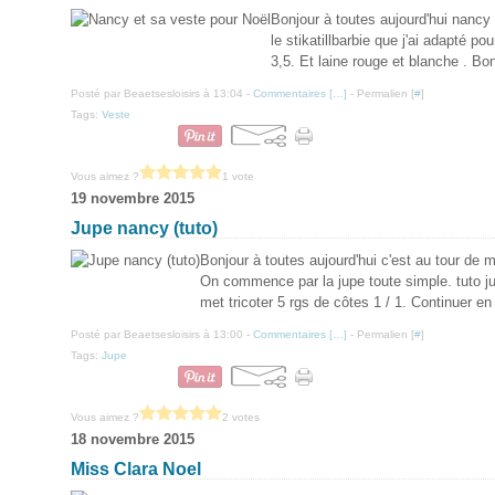
Bonjour à toutes aujourd'hui nanc
le stikatillbarbie que j'ai adapté po
3,5. Et laine rouge et blanche . Bo
Posté par Beaetsesloisirs à 13:04 -
Commentaires [
…
]
- Permalien [
#
]
Tags:
Veste
Vous aimez ?
1 vote
19 novembre 2015
Jupe nancy (tuto)
Bonjour à toutes aujourd'hui c'est au tour de
On commence par la jupe toute simple. tuto ju
met tricoter 5 rgs de côtes 1 / 1. Continuer e
Posté par Beaetsesloisirs à 13:00 -
Commentaires [
…
]
- Permalien [
#
]
Tags:
Jupe
Vous aimez ?
2 votes
18 novembre 2015
Miss Clara Noel