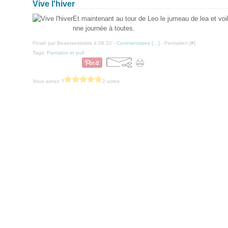
Vive l'hiver
Et maintenant au tour de Leo le jumeau de lea et voi
nne journée à toutes.
Posté par Beaetsesloisirs à 08:22 -
Commentaires [
…
]
- Permalien [
#
]
Tags:
Pantalon et pull
Vous aimez ?
2 votes