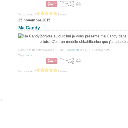
Vous aimez ?
2 votes
25 novembre 2015
Ma Candy
Bonjour aujourd'hui je vous présente ma Candy dans 
e tuto. C'est un modèle stikatillbarbie que j'ai adapt
Posté par Beaetsesloisirs à 13:10 -
Commentaires [
…
]
- Permalien [
#
]
Tags:
robe
Vous aimez ?
3 votes
a