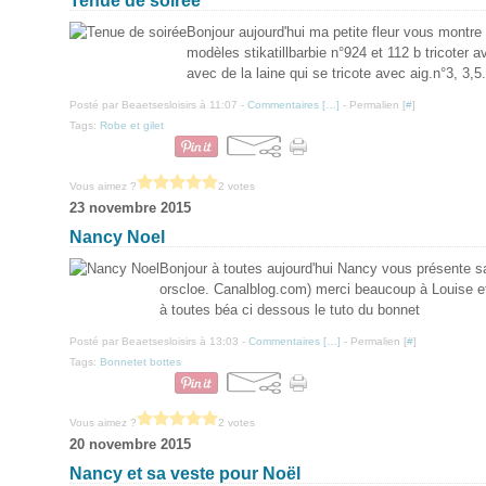
Tenue de soirée
Bonjour aujourd'hui ma petite fleur vous montre 
modèles stikatillbarbie n°924 et 112 b tricoter ave
avec de la laine qui se tricote avec aig.n°3, 3,5
Posté par Beaetsesloisirs à 11:07 -
Commentaires [
…
]
- Permalien [
#
]
Tags:
Robe et gilet
Vous aimez ?
2 votes
23 novembre 2015
Nancy Noel
Bonjour à toutes aujourd'hui Nancy vous présente sa
orscloe. Canalblog.com) merci beaucoup à Louise et
à toutes béa ci dessous le tuto du bonnet
Posté par Beaetsesloisirs à 13:03 -
Commentaires [
…
]
- Permalien [
#
]
Tags:
Bonnetet bottes
Vous aimez ?
2 votes
20 novembre 2015
Nancy et sa veste pour Noël