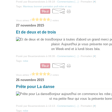
Posté par Beaetsesloisirs à 08:18 -
Commentaires [
…
]
- Permalien [
#
]
Tags:
Manteau bonnet pantalon pull robe et sac
Vous aimez ?
2 votes
27 novembre 2015
Et de deux et de trois
Bonjour à toutes d'abord un grand merci
plaisir. Aujourd'hui je vous présente non
on Week-end et à lundi bises béa.
Posté par Beaetsesloisirs à 08:36 -
Commentaires [
…
]
- Permalien [
#
]
Tags:
robe
Vous aimez ?
2 votes
26 novembre 2015
Prête pour La danse
Bonjour aujourd'hui on commence les robe po
st ma petite fleur qui vous la présente bon
Posté par Beaetsesloisirs à 13:13 -
Commentaires [
…
]
- Permalien [
#
]
Tags:
robe