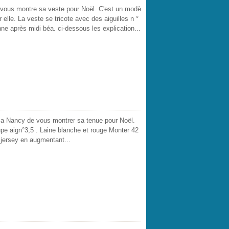
y vous montre sa veste pour Noël. C'est un modè
ur elle. La veste se tricote avec des aiguilles n °
nne après midi béa. ci-dessous les explication...
 ma Nancy de vous montrer sa tenue pour Noël.
pe aign°3,5 . Laine blanche et rouge Monter 42
n jersey en augmentant...