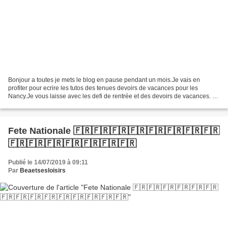
Bonjour a toutes je mets le blog en pause pendant un mois.Je vais en
profiter pour ecrire les tutos des tenues devoirs de vacances pour les
Nancy.Je vous laisse avec les defi de rentrée et des devoirs de vacances. Si
vous avez un tuto de vos tenues et...
Fete Nationale 🇫🇷🇫🇷🇫🇷🇫🇷🇫🇷🇫🇷🇫🇷🇫🇷
🇫🇷🇫🇷🇫🇷🇫🇷🇫🇷🇫🇷🇫🇷
Publié le 14/07/2019 à 09:11
Par
Beaetsesloisirs