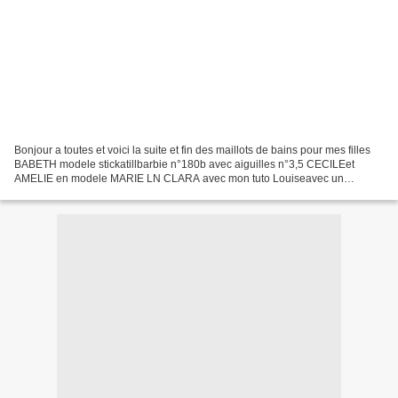
Bonjour a toutes et voici la suite et fin des maillots de bains pour mes filles
BABETH modele stickatillbarbie n°180b avec aiguilles n°3,5 CECILEet
AMELIE en modele MARIE LN CLARA avec mon tuto Louiseavec un
modeke du livre je tricote pour ma poupee(edition...