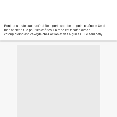
Bonjour à toutes aujourd'hui Beth porte sa robe au point chaînette.Un de
mes anciens tuto pour les chéries. La robe est tricotée avec du
coton(colorsplash cake)de chez action et des aiguilles 3.Le seul petiy
changement est au rg 9 il faut monter 6m au...