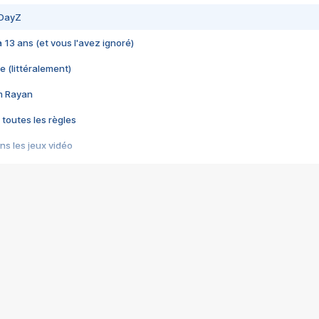
 DayZ
 a 13 ans (et vous l'avez ignoré)
e (littéralement)
im Rayan
 toutes les règles
s les jeux vidéo
us choquant de Rockstar ? - Le scandale BULLY
e plus moche de Steam
du RÊVE tourne au CAUCHEMAR
pendant 8 heures
it… à tort
umiliés par un jeu vidéo