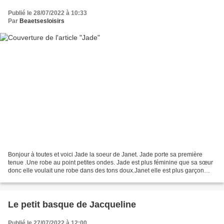
Publié le 28/07/2022 à 10:33
Par
Beaetsesloisirs
Bonjour à toutes et voici Jade la soeur de Janet. Jade porte sa première
tenue .Une robe au point petites ondes. Jade est plus féminine que sa sœur
donc elle voulait une robe dans des tons doux.Janet elle est plus garçon
manqué donc elle voulait une combi....
Le petit basque de Jacqueline
Publié le 27/07/2022 à 12:00