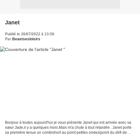
Janet
Publié le 26/07/2022 à 13:56
Par
Beaetsesloisirs
Bonjour à toutes aujourd'hui je vous présente Janet qui est arrivée avec sa
sœur Jade,il y a quelques mois.Mais m'a chute à tout retardée . Janet porte
sa première tenue un combishort au point petites ondes(point du défi de
vacances). Bientôt je vous...