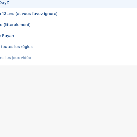
 DayZ
 a 13 ans (et vous l'avez ignoré)
e (littéralement)
im Rayan
 toutes les règles
s les jeux vidéo
us choquant de Rockstar ? - Le scandale BULLY
e plus moche de Steam
du RÊVE tourne au CAUCHEMAR
pendant 8 heures
it… à tort
umiliés par un jeu vidéo
ire - Final Fantasy 8