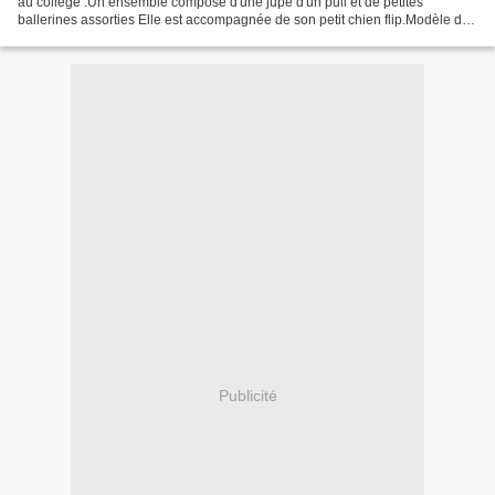
au collège .Un ensemble composé d'une jupe d'un pull et de petites
ballerines assorties Elle est accompagnée de son petit chien flip.Modèle de
Nathalie et Marie LN. Les petites...
Publicité