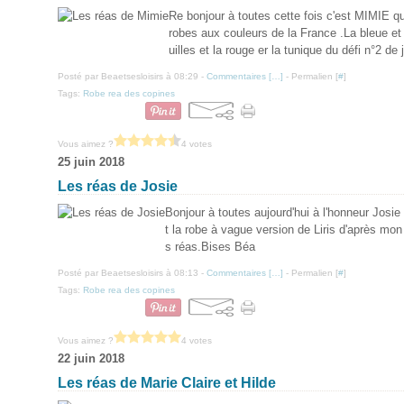
Re bonjour à toutes cette fois c'est MIMIE qui
robes aux couleurs de la France .La bleue et 
uilles et la rouge er la tunique du défi n°2 de j
Posté par Beaetsesloisirs à 08:29 -
Commentaires [
…
]
- Permalien [
#
]
Tags:
Robe rea des copines
Vous aimez ?
4 votes
25 juin 2018
Les réas de Josie
Bonjour à toutes aujourd'hui à l'honneur Josi
t la robe à vague version de Liris d'après mon
s réas.Bises Béa
Posté par Beaetsesloisirs à 08:13 -
Commentaires [
…
]
- Permalien [
#
]
Tags:
Robe rea des copines
Vous aimez ?
4 votes
22 juin 2018
Les réas de Marie Claire et Hilde