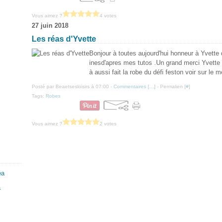
Vous aimez ?
4 votes
27 juin 2018
Les réas d'Yvette
Bonjour à toutes aujourd'hui honneur à Yvette q
inesd'apres mes tutos .Un grand merci Yvette ca
à aussi fait la robe du défi feston voir sur le 
Posté par Beaetsesloisirs à 07:00 -
Commentaires [
…
]
- Permalien [
#
]
Tags:
Robes
Vous aimez ?
2 votes
a