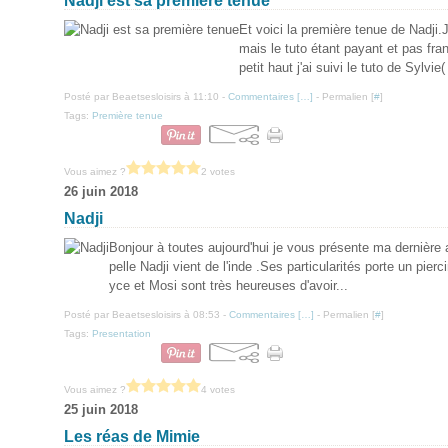
Nadji est sa première tenue
Et voici la première tenue de Nadji
mais le tuto étant payant et pas fra
petit haut j'ai suivi le tuto de Sylvi
Posté par Beaetsesloisirs à 11:10 -
Commentaires [
…
]
- Permalien [
#
]
Tags:
Première tenue
Vous aimez ?
2 votes
26 juin 2018
Nadji
Bonjour à toutes aujourd'hui je vous présente ma dernière a
pelle Nadji vient de l'inde .Ses particularités porte un pie
yce et Mosi sont très heureuses d'avoir...
Posté par Beaetsesloisirs à 08:53 -
Commentaires [
…
]
- Permalien [
#
]
Tags:
Presentation
Vous aimez ?
4 votes
25 juin 2018
Les réas de Mimie