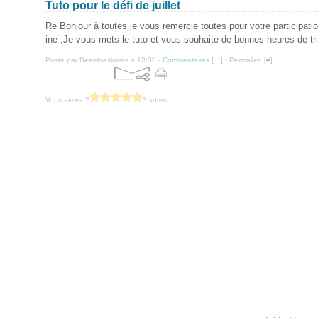
Tuto pour le défi de juillet
Re Bonjour à toutes je vous remercie toutes pour votre participat
ine ,Je vous mets le tuto et vous souhaite de bonnes heures de tr
Posté par Beaetsesloisirs à 12:30 -
Commentaires [
…
]
- Permalien [
#
]
Vous aimez ?
3 votes