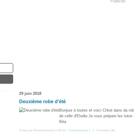
Publicité
29 juin 2018
Deuxième robe d'été
Bonjour à toutes et voici Chloé dans da rob
de celle d'Elodie.Je vous prépare les tuto
Béa.
Posté par Beaetsesloisirs à 08:54 -
Commentaires [
…
]
- Permalien [
#
]