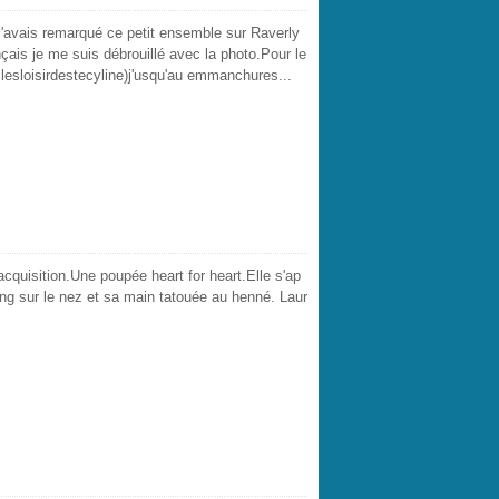
.J'avais remarqué ce petit ensemble sur Raverly
nçais je me suis débrouillé avec la photo.Pour le
e( lesloisirdestecyline)j'usqu'au emmanchures...
cquisition.Une poupée heart for heart.Elle s'ap
rcing sur le nez et sa main tatouée au henné. Laur