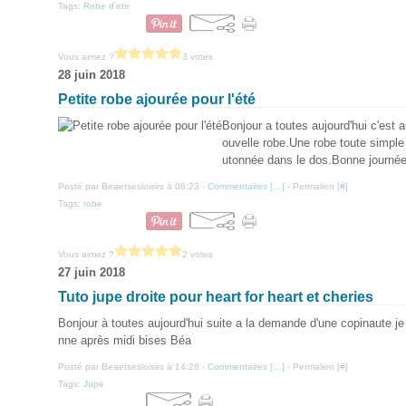
Tags:
Robe d'ete
Vous aimez ?
3 votes
28 juin 2018
Petite robe ajourée pour l'été
Bonjour a toutes aujourd'hui c'est 
ouvelle robe.Une robe toute simple 
utonnée dans le dos.Bonne journée
Posté par Beaetsesloisirs à 08:23 -
Commentaires [
…
]
- Permalien [
#
]
Tags:
robe
Vous aimez ?
2 votes
27 juin 2018
Tuto jupe droite pour heart for heart et cheries
Bonjour à toutes aujourd'hui suite a la demande d'une copinaute je
nne après midi bises Béa
Posté par Beaetsesloisirs à 14:28 -
Commentaires [
…
]
- Permalien [
#
]
Tags:
Jupe