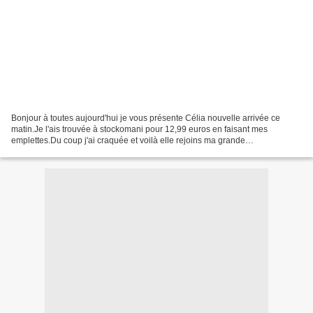
Bonjour à toutes aujourd'hui je vous présente Célia nouvelle arrivée ce
matin.Je l'ais trouvée à stockomani pour 12,99 euros en faisant mes
emplettes.Du coup j'ai craquée et voilà elle rejoins ma grande
famille.Maintenant reste à lui faire une tenue pour...