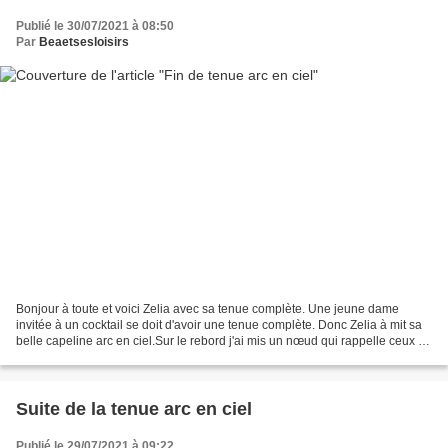
Publié le 30/07/2021 à 08:50
Par
Beaetsesloisirs
Bonjour à toute et voici Zelia avec sa tenue complète. Une jeune dame
invitée à un cocktail se doit d'avoir une tenue complète. Donc Zelia à mit sa
belle capeline arc en ciel.Sur le rebord j'ai mis un nœud qui rappelle ceux de
la robe.Et voilà ma petit...
Suite de la tenue arc en ciel
Publié le 29/07/2021 à 09:22