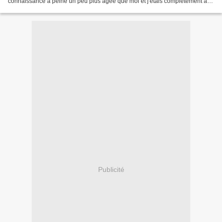
connaissance à peine un peu plus âgée que moi et j'étais complètement à
l'ouest avec ce point.Je...
Publicité