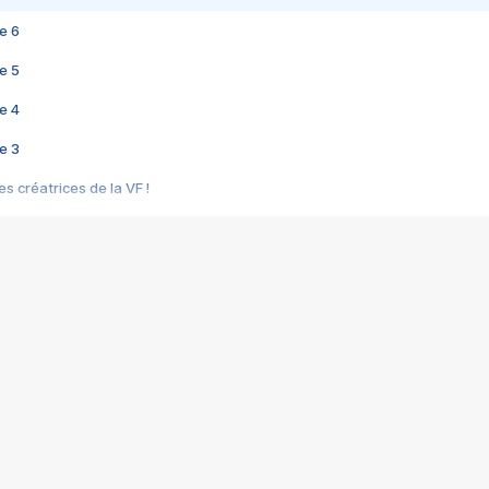
e 6
e 5
e 4
e 3
s créatrices de la VF !
e 2
e 1
e Mektoub My Love arrive enfin ! Rencontre avec Shaïn Boumedine et Sal
i : après Toni en famille
elle réalise le bouleversant Dites lui que je l'aime
ais ! Rencontre autour de Vie privée de Rebecca Zlotowski
 de Marguerite, Grave... Rencontre avec Ella Rumpf