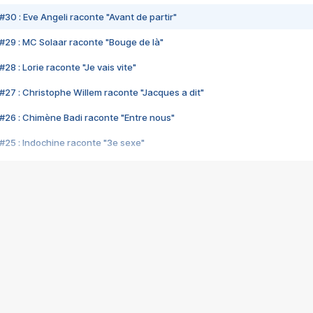
#30 : Eve Angeli raconte "Avant de partir"
#29 : MC Solaar raconte "Bouge de là"
28 : Lorie raconte "Je vais vite"
#27 : Christophe Willem raconte "Jacques a dit"
#26 : Chimène Badi raconte "Entre nous"
#25 : Indochine raconte "3e sexe"
#24 : Zaho raconte "C'est chelou"
#23 : Patrick Bruel raconte "Au café des délices"
#22 : Kyo raconte "Le chemin"
#21 : Nolwenn Leroy raconte "Cassé"
#20 : Patrick Hernandez raconte "Born to be alive"
#19 : Lorie raconte "Près de moi"