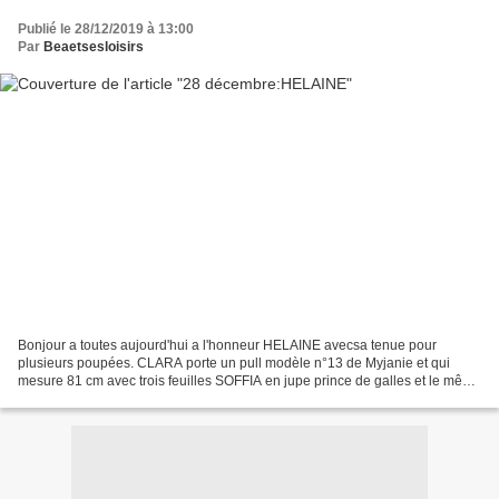
Publié le 28/12/2019 à 13:00
Par
Beaetsesloisirs
Bonjour a toutes aujourd'hui a l'honneur HELAINE avecsa tenue pour
plusieurs poupées. CLARA porte un pull modèle n°13 de Myjanie et qui
mesure 81 cm avec trois feuilles SOFFIA en jupe prince de galles et le même
pull en version 4 feuilles. DOLLYE en legging...