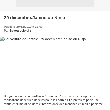
29 décembre:Janine ou Ninja
Publié le 29/12/2019 à 13:00
Par
Beaetsesloisirs
Bonjour à toutes aujourd'hui a l'honneur JANINEavec ses magnifiques
realisations de tenues de fetes pour ses barbies. La première porte une
tenue en fil métallisé doré et bronze avec des manches en résille parsemées
de sequins bronze.Le bibi est en resille.Puis...