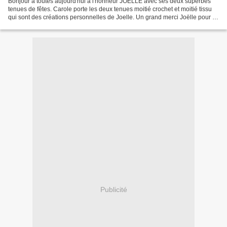
Bonjour à toutes aujourd'hui a l'honneur JOELLE avec ses deux superbes
tenues de fêtes. Carole porte les deux tenues moitié crochet et moitié tissu
qui sont des créations personnelles de Joelle. Un grand merci Joëlle pour ta
participation bises Béa Je...
Publicité