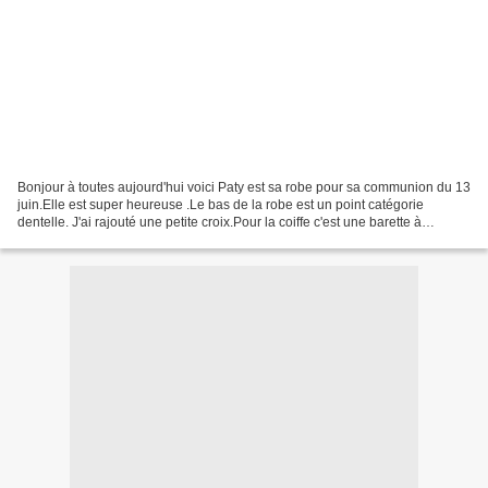
Bonjour à toutes aujourd'hui voici Paty est sa robe pour sa communion du 13
juin.Elle est super heureuse .Le bas de la robe est un point catégorie
dentelle. J'ai rajouté une petite croix.Pour la coiffe c'est une barette à
laquelle j'ai rajouté des roses...