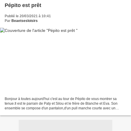
Pépito est prêt
Publié le 20/03/2021 à 10:41
Par
Beaetsesloisirs
Bonjour à toutes aujourd'hui c'est au tour de Pépito de vous montrer sa
tenue.Il est le parrain de Paty et Silou et le frère de Blanche et Eva. Son
ensemble se compose d'un pantalon,d'un pull manche courte avec un
noeud papillon et d'un gilet sans manche...