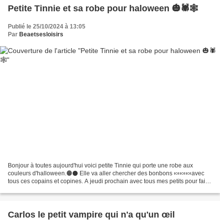
Petite Tinnie et sa robe pour haloween 🎃🕷🕸
Publié le 25/10/2024 à 13:05
Par
Beaetsesloisirs
Bonjour à toutes aujourd'hui voici petite Tinnie qui porte une robe aux
couleurs d'halloween.🟠⚫ Elle va aller chercher des bonbons 🍬🍬🍬avec
tous ces copains et copines. A jeudi prochain avec tous mes petits pour faire
la fête aux 🍬🍬🍬avec les araignées🕷,...
Carlos le petit vampire qui n'a qu'un œil