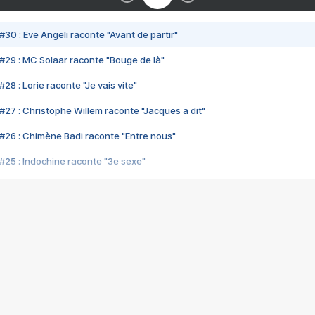
#30 : Eve Angeli raconte "Avant de partir"
#29 : MC Solaar raconte "Bouge de là"
28 : Lorie raconte "Je vais vite"
#27 : Christophe Willem raconte "Jacques a dit"
#26 : Chimène Badi raconte "Entre nous"
#25 : Indochine raconte "3e sexe"
#24 : Zaho raconte "C'est chelou"
#23 : Patrick Bruel raconte "Au café des délices"
#22 : Kyo raconte "Le chemin"
#21 : Nolwenn Leroy raconte "Cassé"
#20 : Patrick Hernandez raconte "Born to be alive"
#19 : Lorie raconte "Près de moi"