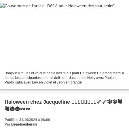
Bonjour a toutes et voici le defile des minis pour Haloween Un grand merci a
toutes les participantes pour ce defi mini. Jacqueline Nelly avec Paola et
Paolo Katia avec Léo en violet et Léon en orange
Haloween chez Jacqueline 🧛‍♀️🧛‍♂️🧙‍♀️🧙‍♂️🦴🦴🕸🕸🕷
🕷🎃🎃🍬🍬
Publié le 31/10/2024 à 08:00
Par
Beaetsesloisirs