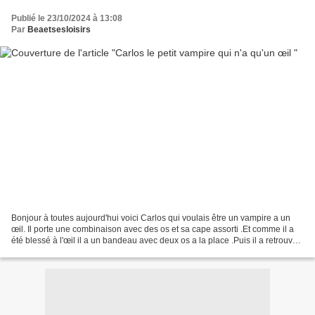
Publié le 23/10/2024 à 13:08
Par
Beaetsesloisirs
Bonjour à toutes aujourd'hui voici Carlos qui voulais être un vampire a un
œil. Il porte une combinaison avec des os et sa cape assorti .Et comme il a
été blessé à l'œil il a un bandeau avec deux os a la place .Puis il a retrouvé
Carla et les jumeaux...