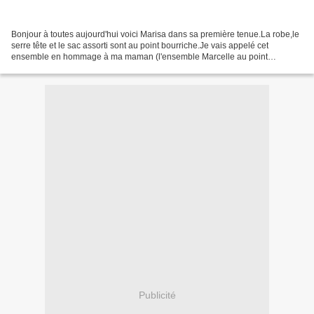
Bonjour à toutes aujourd'hui voici Marisa dans sa première tenue.La robe,le
serre tête et le sac assorti sont au point bourriche.Je vais appelé cet
ensemble en hommage à ma maman (l'ensemble Marcelle au point
bourriche) car aujourd'hui cela aurait dû...
Publicité