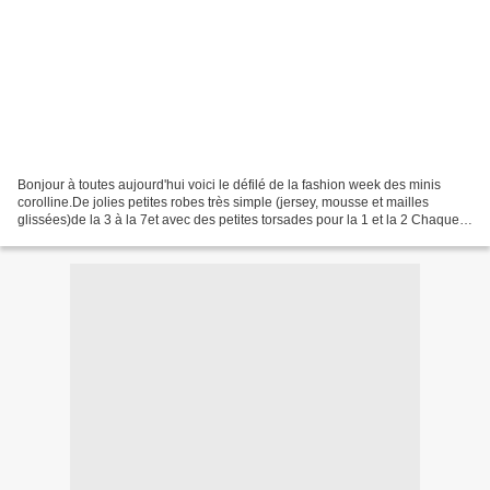
Bonjour à toutes aujourd'hui voici le défilé de la fashion week des minis
corolline.De jolies petites robes très simple (jersey, mousse et mailles
glissées)de la 3 à la 7et avec des petites torsades pour la 1 et la 2 Chaque
demoiselles est sur son estrade...