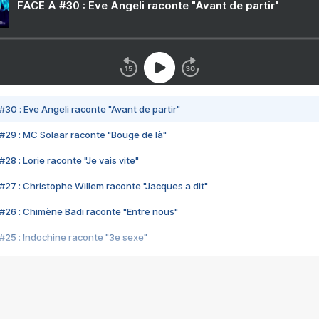
FACE A #30 : Eve Angeli raconte "Avant de partir"
#30 : Eve Angeli raconte "Avant de partir"
#29 : MC Solaar raconte "Bouge de là"
28 : Lorie raconte "Je vais vite"
#27 : Christophe Willem raconte "Jacques a dit"
#26 : Chimène Badi raconte "Entre nous"
#25 : Indochine raconte "3e sexe"
#24 : Zaho raconte "C'est chelou"
#23 : Patrick Bruel raconte "Au café des délices"
#22 : Kyo raconte "Le chemin"