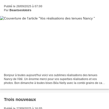
Publié le 28/09/2025 à 07:00
Par
Beaetsesloisirs
Bonjour à toutes aujourd'hui voici vos sublimes réalisations des tenues
Nancy de l'été. Un énorme merci pour vos superbes réalisations et vos
photos. Bon dimanche à toutes bises Béa Nelly avec la combi grains de café
, l'ensemble d'été petit haut et short...
Trois nouveaux
Publié le 27/09/2025 à 16:05