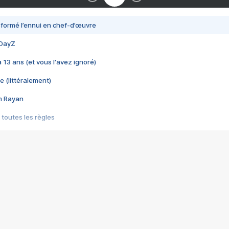
nsformé l’ennui en chef-d’œuvre
 DayZ
 a 13 ans (et vous l'avez ignoré)
e (littéralement)
im Rayan
 toutes les règles
s les jeux vidéo
us choquant de Rockstar ? - Le scandale BULLY
e plus moche de Steam
du RÊVE tourne au CAUCHEMAR
pendant 8 heures
it… à tort