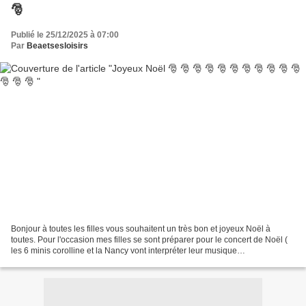
🎅
Publié le 25/12/2025 à 07:00
Par
Beaetsesloisirs
Bonjour à toutes les filles vous souhaitent un très bon et joyeux Noël à
toutes. Pour l'occasion mes filles se sont préparer pour le concert de Noël (
les 6 minis corolline et la Nancy vont interpréter leur musique
🎶🎵🎶🎵🎶🎼🎼accompagnées de leur maman (chérie)....