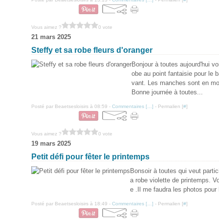
Vous aimez ?
0 vote
21 mars 2025
Steffy et sa robe fleurs d'oranger
Bonjour à toutes aujourd'hui vo
obe au point fantaisie pour le
vant. Les manches sont en mou
Bonne journée à toutes...
Posté par Beaetsesloisirs à 08:59 -
Commentaires [
…
]
- Permalien [
#
]
Vous aimez ?
0 vote
19 mars 2025
Petit défi pour fêter le printemps
Bonsoir à toutes qui veut partic
a robe violette de printemps. V
e .Il me faudra les photos pour 
Posté par Beaetsesloisirs à 18:49 -
Commentaires [
…
]
- Permalien [
#
]