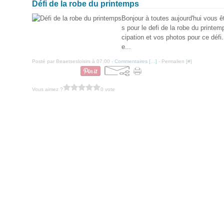
Défi de la robe du printemps
Bonjour à toutes aujourd'hui vous ê
s pour le defi de la robe du printem
cipation et vos photos pour ce défi
e...
Posté par Beaetsesloisirs à 07:00 -
Commentaires [
…
]
- Permalien [
#
]
Vous aimez ?
0 vote