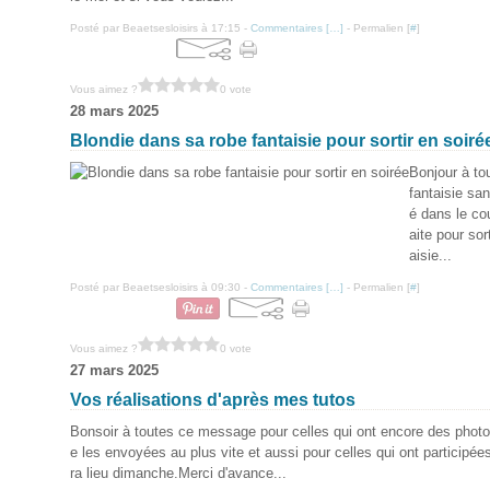
Posté par Beaetsesloisirs à 17:15 -
Commentaires [
…
]
- Permalien [
#
]
Vous aimez ?
0 vote
28 mars 2025
Blondie dans sa robe fantaisie pour sortir en soiré
Bonjour à tou
fantaisie san
é dans le cou
aite pour sor
aisie...
Posté par Beaetsesloisirs à 09:30 -
Commentaires [
…
]
- Permalien [
#
]
Vous aimez ?
0 vote
27 mars 2025
Vos réalisations d'après mes tutos
Bonsoir à toutes ce message pour celles qui ont encore des photo
e les envoyées au plus vite et aussi pour celles qui ont participées
ra lieu dimanche.Merci d'avance...