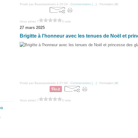
Posté par Beaetsesloisirs à 20:24 -
Commentaires [
…
]
- Permalien [
#
]
Vous aimez ?
0 vote
27 mars 2025
Brigitte à l'honneur avec les tenues de Noël et pri
Posté par Beaetsesloisirs à 07:00 -
Commentaires [
…
]
- Permalien [
#
]
Vous aimez ?
0 vote
a